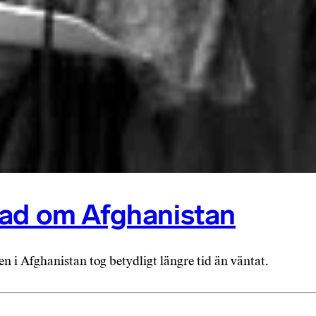
sad om Afghanistan
 i Afghanistan tog betydligt längre tid än väntat.