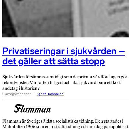
Privatiseringar i sjukvården –
det gäller att sätta stopp
Sjukvården försämras samtidigt som de privata vårdföretagen gör
rekordvinster. Var rätten till god och lika sjukvård bara ett kort
andetag i historien?
Okategoriserade
Björn Rönnblad
Flamman är Sveriges äldsta socialistiska tidning. Den startades i
Malmfälten 1906 som en rösträttstidning och är i dag partipolitiskt