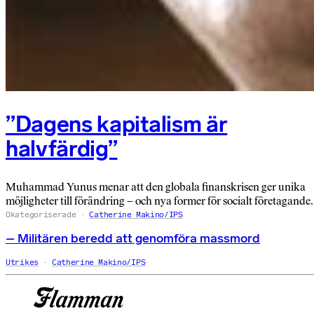
”Dagens kapitalism är
halvfärdig”
Muhammad Yunus menar att den globala finanskrisen ger unika
möjligheter till förändring – och nya former för socialt företagande.
Okategoriserade
Catherine Makino/IPS
– Militären beredd att genomföra massmord
Utrikes
Catherine Makino/IPS