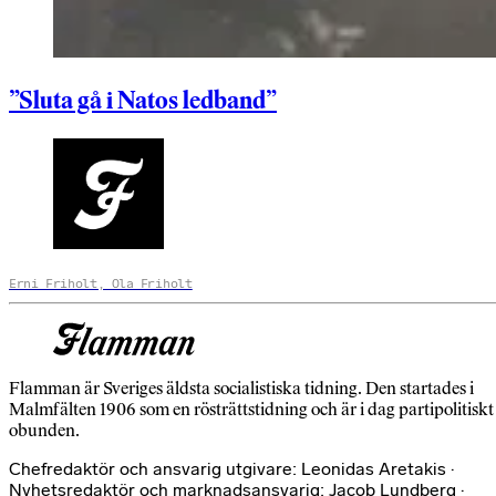
”Sluta gå i Natos ledband”
Erni Friholt, Ola Friholt
Flamman är Sveriges äldsta socialistiska tidning. Den startades i
Malmfälten 1906 som en rösträttstidning och är i dag partipolitiskt
obunden.
Chefredaktör och ansvarig utgivare: Leonidas Aretakis ·
Nyhetsredaktör och marknadsansvarig: Jacob Lundberg ·