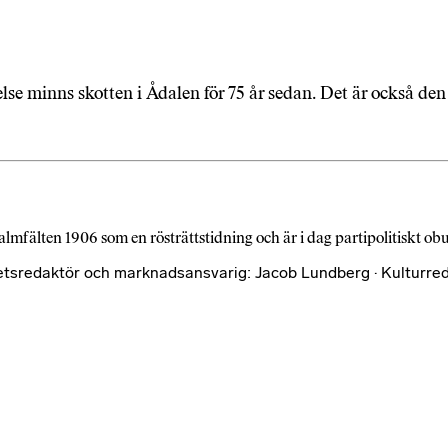
lse minns skotten i Ådalen för 75 år sedan. Det är också de
almfälten 1906 som en rösträttstidning och är i dag partipolitiskt o
etsredaktör och marknadsansvarig: Jacob Lundberg · Kulturred