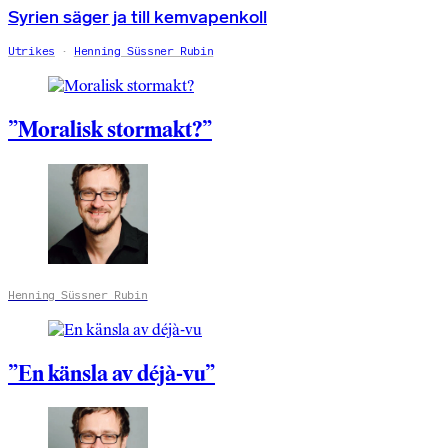
Syrien säger ja till kemvapenkoll
Utrikes
Henning Süssner Rubin
”Moralisk stormakt?”
Henning Süssner Rubin
”En känsla av déjà-vu”