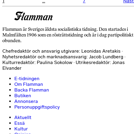
Sidnumrering
1
…
7
Näst
för
inlägg
Flamman är Sveriges äldsta socialistiska tidning. Den startades i
Malmfälten 1906 som en rösträttstidning och är i dag partipolitiskt
obunden.
Chefredaktör och ansvarig utgivare: Leonidas Aretakis ·
Nyhetsredaktör och marknadsansvarig: Jacob Lundberg ·
Kulturredaktör: Paulina Sokolow · Utrikesredaktör: Jonas
Elvander
E-tidningen
Om Flamman
Backa Flamman
Butiken
Annonsera
Personuppgiftspolicy
Aktuellt
Essä
Kultur