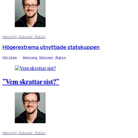
Henning Süssner Rubin
Högerextrema utnyttjade statskuppen
Utrikes
Henning Süssner Rubin
”Vem skrattar sist?”
Henning Süssner Rubin