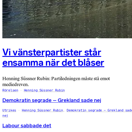
Vi vänsterpartister står
ensamma när det blåser
Henning Süssner Rubin: Partiledningen måste stå emot
mediedreven.
Rörelsen
Henning Süssner Rubin
Demokratin segrade – Grekland sade nej
Utrikes
Henning Süssner Rubin
,
Demokratin segrade – Grekland sad
nej
Labour sabbade det