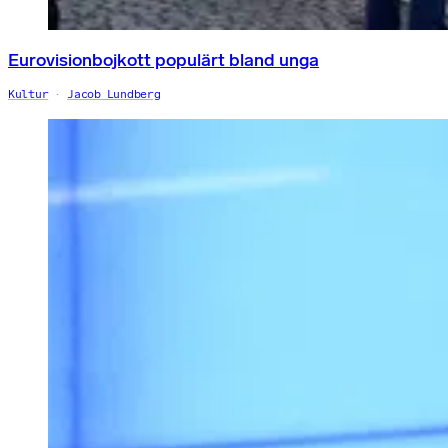
Eurovisionbojkott populärt bland unga
Kultur
Jacob Lundberg