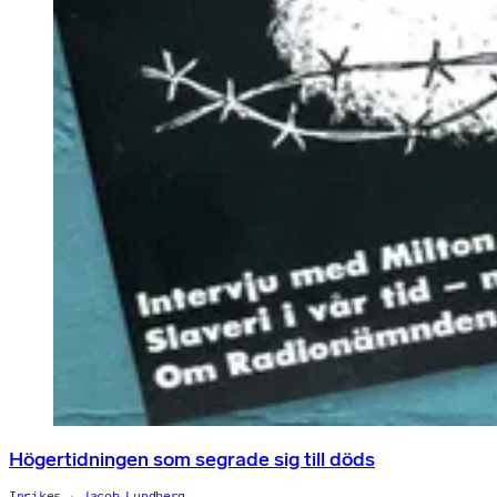
Högertidningen som segrade sig till döds
Inrikes
Jacob Lundberg