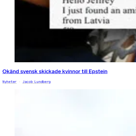
Okänd svensk skickade kvinnor till Epstein
Nyheter
Jacob Lundberg