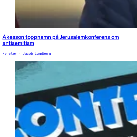
Åkesson toppnamn på Jerusalemkonferens om
antisemitism
Nyheter
Jacob Lundberg