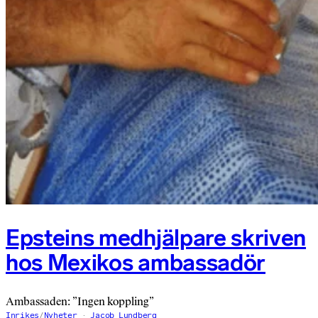
Epsteins medhjälpare skriven
hos Mexikos ambassadör
Ambassaden: ”Ingen koppling”
Inrikes
/
Nyheter
Jacob Lundberg