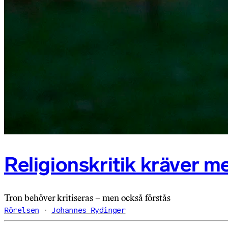
Religionskritik kräver m
Tron behöver kritiseras – men också förstås
Rörelsen
Johannes Rydinger