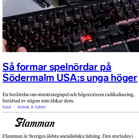
Så formar spelnördar på
Södermalm USA:s unga höger
En berättelse om storstrategispel och högerextrem radikalisering,
berättad av någon som älskar dem.
Essä
Joshua A Cohen
Flamman är Sveriges äldsta socialistiska tidning. Den startades i