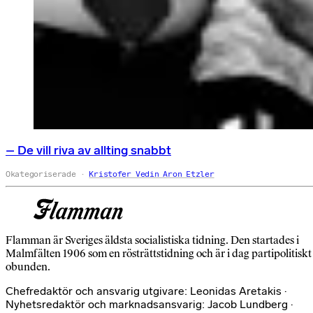
– De vill riva av allting snabbt
Okategoriserade
Kristofer Vedin Aron Etzler
Flamman är Sveriges äldsta socialistiska tidning. Den startades i
Malmfälten 1906 som en rösträttstidning och är i dag partipolitiskt
obunden.
Chefredaktör och ansvarig utgivare: Leonidas Aretakis ·
Nyhetsredaktör och marknadsansvarig: Jacob Lundberg ·