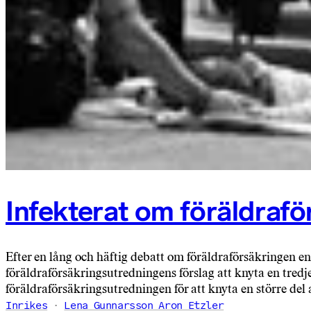
Infekterat om föräldraf
Efter en lång och häftig debatt om föräldraförsäkringen 
föräldraförsäkringsutredningens förslag att knyta en tredje
föräldraförsäkringsutredningen för att knyta en större del 
Inrikes
Lena Gunnarsson Aron Etzler