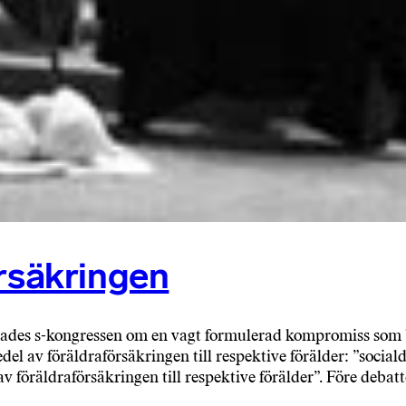
örsäkringen
enades s-kongressen om en vagt formulerad kompromiss som 
del av föräldraförsäkringen till respektive förälder: ”socia
av föräldraförsäkringen till respektive förälder”. Före debat