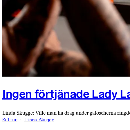
Ingen förtjänade Lady L
Linda Skugge: Ville man ha drag under galoscherna ring
Kultur
Linda Skugge