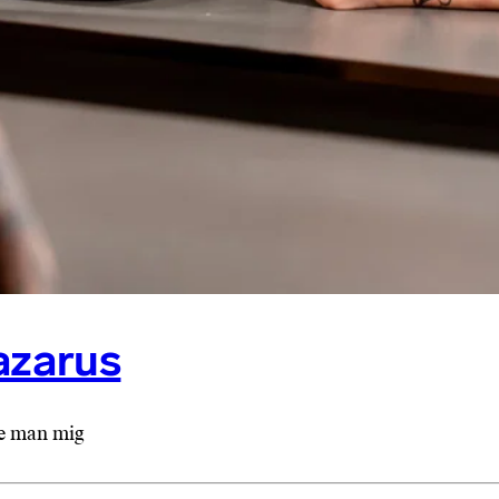
azarus
de man mig