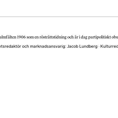
almfälten 1906 som en rösträttstidning och är i dag partipolitiskt o
etsredaktör och marknadsansvarig: Jacob Lundberg · Kulturred