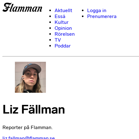
Aktuellt
Logga in
Essä
Prenumerera
Kultur
Opinion
Rörelsen
TV
Poddar
Liz Fällman
Reporter på Flamman.
liz.fallman@flamman.se