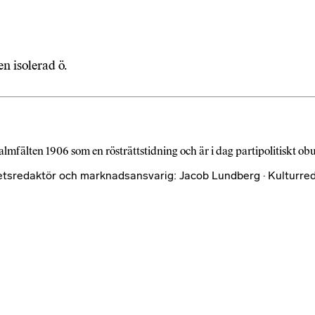
en isolerad ö.
almfälten 1906 som en rösträttstidning och är i dag partipolitiskt o
etsredaktör och marknadsansvarig: Jacob Lundberg · Kulturred