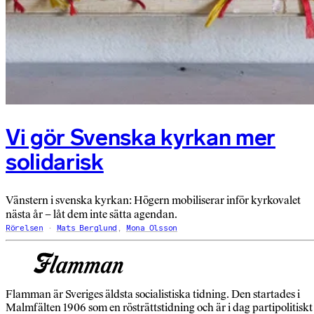
Vi gör Svenska kyrkan mer
solidarisk
Vänstern i svenska kyrkan: Högern mobiliserar inför kyrkovalet
nästa år – låt dem inte sätta agendan.
Rörelsen
Mats Berglund
,
Mona Olsson
Flamman är Sveriges äldsta socialistiska tidning. Den startades i
Malmfälten 1906 som en rösträttstidning och är i dag partipolitiskt