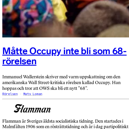
Måtte Occupy inte bli som 68-
rörelsen
Immanuel Wallerstein skriver med varm uppskattning om den
amerikanska Wall Street-kritiska rörelsen kallad Occupy. Han
hoppas och tror att OWS ska bli ett nytt ”68”.
Rörelsen
Mats Loman
Flamman är Sveriges äldsta socialistiska tidning. Den startades i
Malmfälten 1906 som en rösträttstidning och är i dag partipolitiskt