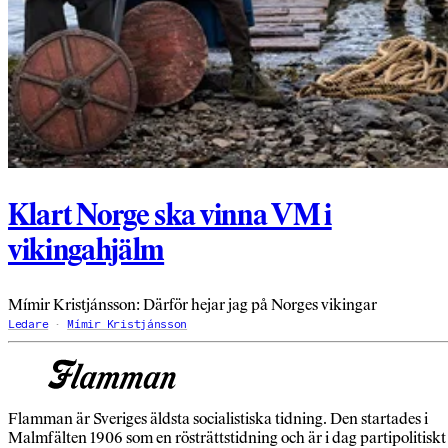
Klart Norge ska vinna VM i
vikingahjälm
Mímir Kristjánsson: Därför hejar jag på Norges vikingar
Ledare
Mímir Kristjánsson
Flamman är Sveriges äldsta socialistiska tidning. Den startades i
Malmfälten 1906 som en rösträttstidning och är i dag partipolitiskt