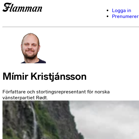
Logga in
Prenumerer
Mímir Kristjánsson
Författare och stortingsrepresentant för norska
vänsterpartiet Rødt.