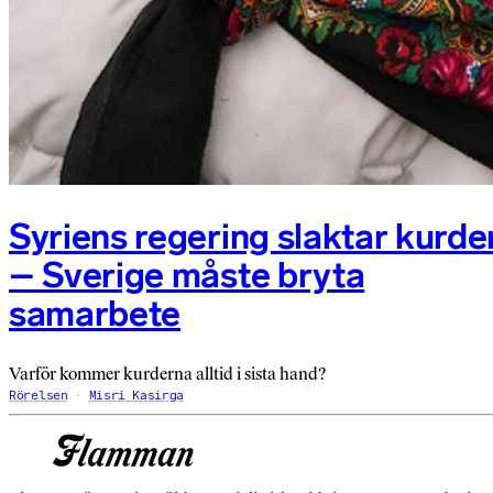
Syriens regering slaktar kurde
– Sverige måste bryta
samarbete
Varför kommer kurderna alltid i sista hand?
Rörelsen
Misri Kasirga