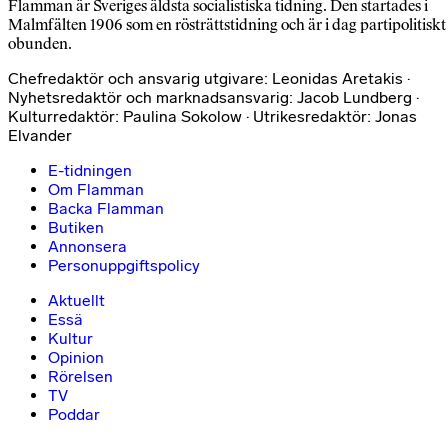
Flamman är Sveriges äldsta socialistiska tidning. Den startades i
Malmfälten 1906 som en rösträttstidning och är i dag partipolitiskt
obunden.
Chefredaktör och ansvarig utgivare: Leonidas Aretakis ·
Nyhetsredaktör och marknadsansvarig: Jacob Lundberg ·
Kulturredaktör: Paulina Sokolow · Utrikesredaktör: Jonas
Elvander
E-tidningen
Om Flamman
Backa Flamman
Butiken
Annonsera
Personuppgiftspolicy
Aktuellt
Essä
Kultur
Opinion
Rörelsen
TV
Poddar