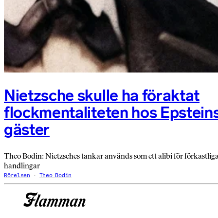
Nietzsche skulle ha föraktat
flockmentaliteten hos Epstein
gäster
Theo Bodin: Nietzsches tankar används som ett alibi för förkastlig
handlingar
Rörelsen
Theo Bodin