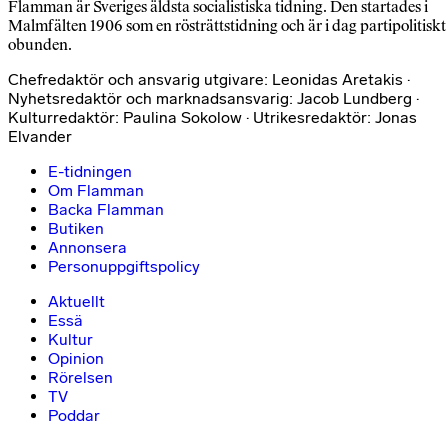
Flamman är Sveriges äldsta socialistiska tidning. Den startades i
Malmfälten 1906 som en rösträttstidning och är i dag partipolitiskt
obunden.
Chefredaktör och ansvarig utgivare: Leonidas Aretakis ·
Nyhetsredaktör och marknadsansvarig: Jacob Lundberg ·
Kulturredaktör: Paulina Sokolow · Utrikesredaktör: Jonas
Elvander
E-tidningen
Om Flamman
Backa Flamman
Butiken
Annonsera
Personuppgiftspolicy
Aktuellt
Essä
Kultur
Opinion
Rörelsen
TV
Poddar