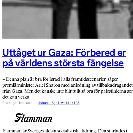
Uttåget ur Gaza: Förbered er
på världens största fängelse
– Denna plan är bra för Israel i alla framtidsscenarier, säger
premiärminister Ariel Sharon med anledning av tillbakadragandet
från Gaza. Men det kanske inte blir fullt så bra för palestinierna s
det kan verka.
Okategoriserade
Ushani Agalawatta/IPS
Flamman är Sveriges äldsta socialistiska tidning. Den startades i