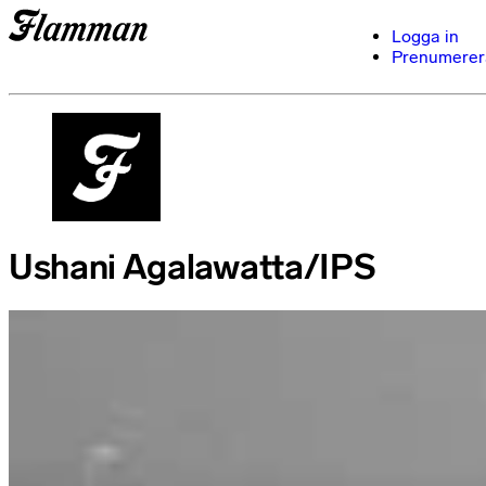
Logga in
Prenumerer
Ushani Agalawatta/IPS