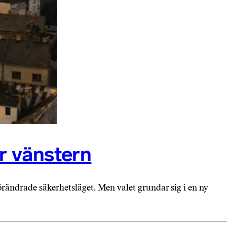
r vänstern
rändrade säker­hets­läget. Men valet grundar sig i en ny