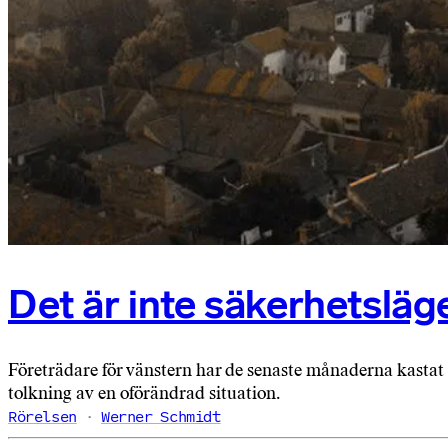
Det är inte säkerhetsläg
Företrädare för vänstern har de senaste månaderna kastat fl
tolkning av en oförändrad situation.
Rörelsen
Werner Schmidt