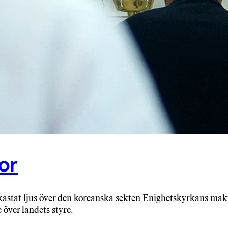
or
astat ljus över den koreanska sekten Enighetskyrkans makt 
över landets styre.