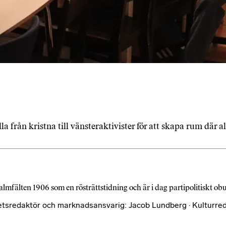
la från kristna till vänsteraktivister för att skapa rum där a
almfälten 1906 som en rösträttstidning och är i dag partipolitiskt o
etsredaktör och marknadsansvarig: Jacob Lundberg · Kulturred