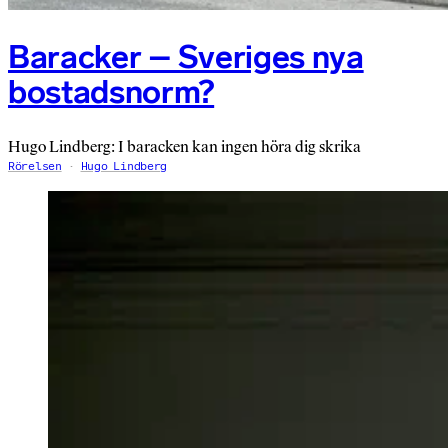
Baracker – Sveriges nya
bostadsnorm?
Hugo Lindberg: I baracken kan ingen höra dig skrika
Rörelsen
Hugo Lindberg