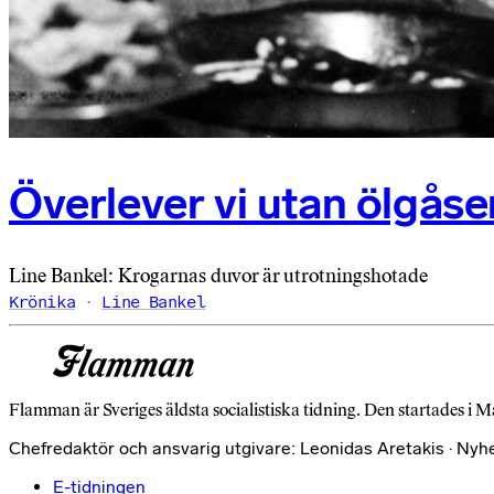
Överlever vi utan ölgåse
Line Bankel: Krogarnas duvor är utrotningshotade
Krönika
Line Bankel
Flamman är Sveriges äldsta socialistiska tidning. Den startades i M
Chefredaktör och ansvarig utgivare: Leonidas Aretakis · Nyh
E-tidningen