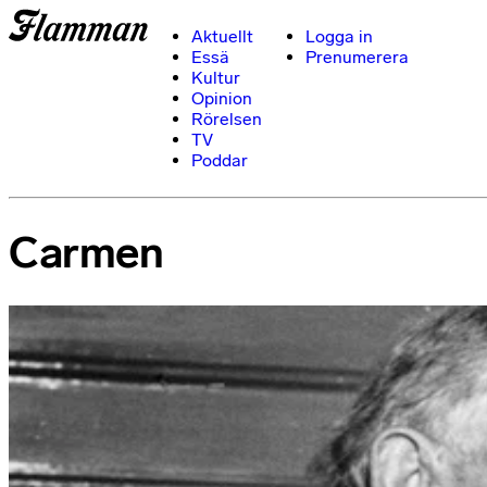
Aktuellt
Logga in
Essä
Prenumerera
Kultur
Opinion
Rörelsen
TV
Poddar
Carmen