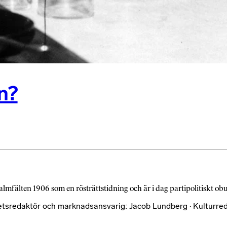
n?
almfälten 1906 som en rösträttstidning och är i dag partipolitiskt o
etsredaktör och marknadsansvarig: Jacob Lundberg · Kulturred