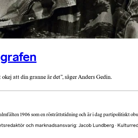
ografen
 okej att din granne är det”, säger Anders Gedin.
almfälten 1906 som en rösträttstidning och är i dag partipolitiskt o
etsredaktör och marknadsansvarig: Jacob Lundberg · Kulturred