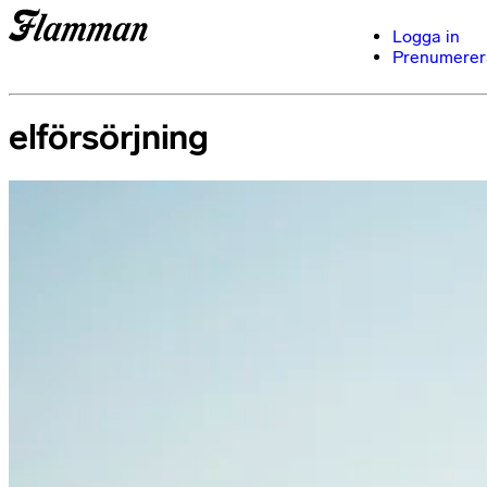
Logga in
Prenumerer
elförsörjning