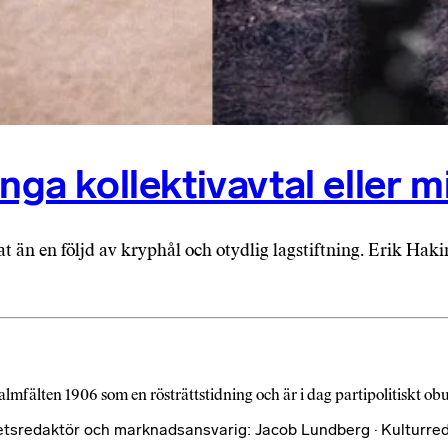
nga kollektivavtal eller m
än en följd av kryphål och otydlig lagstiftning. Erik Haking
almfälten 1906 som en rösträttstidning och är i dag partipolitiskt o
etsredaktör och marknadsansvarig: Jacob Lundberg · Kulturred