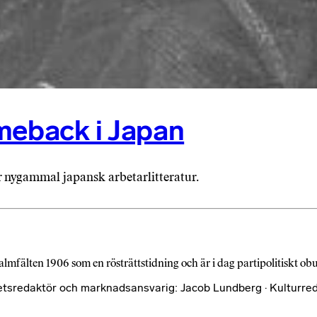
meback i Japan
 nygammal japansk arbetarlitteratur.
almfälten 1906 som en rösträttstidning och är i dag partipolitiskt o
etsredaktör och marknadsansvarig: Jacob Lundberg · Kulturred