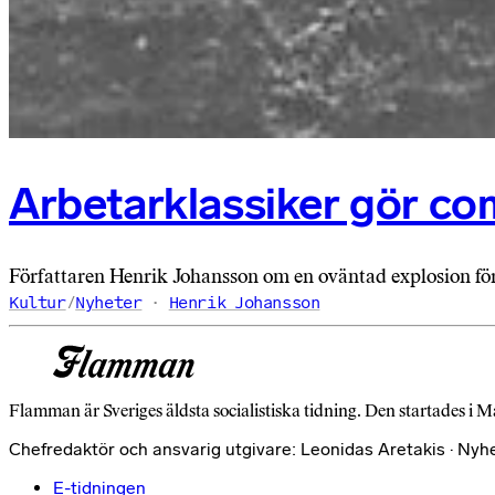
Arbetarklassiker gör co
Författaren Henrik Johansson om en oväntad explosion för
Kultur
/
Nyheter
Henrik Johansson
Flamman är Sveriges äldsta socialistiska tidning. Den startades i M
Chefredaktör och ansvarig utgivare: Leonidas Aretakis · Nyh
E-tidningen