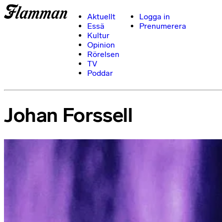
Aktuellt
Logga in
Essä
Prenumerera
Kultur
Opinion
Rörelsen
TV
Poddar
Johan Forssell