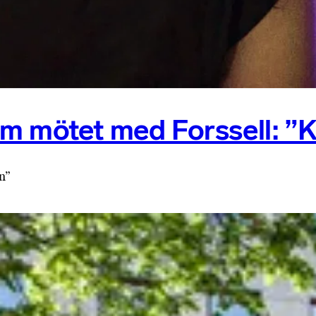
om mötet med Forssell: ”
en”