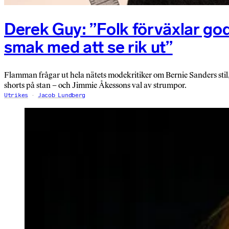
Derek Guy: ”Folk förväxlar go
smak med att se rik ut”
Flamman frågar ut hela nätets modekritiker om Bernie Sanders stil
shorts på stan – och Jimmie Åkessons val av strumpor.
Utrikes
Jacob Lundberg