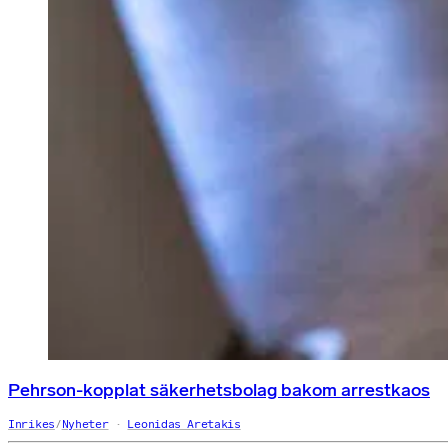
Pehrson-kopplat säkerhetsbolag bakom arrestkaos
Inrikes
/
Nyheter
Leonidas Aretakis