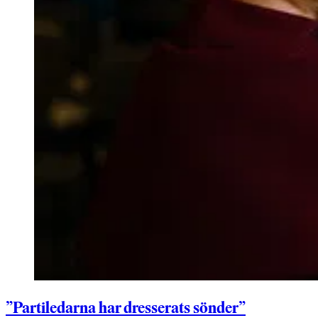
”Partiledarna har dresserats sönder”