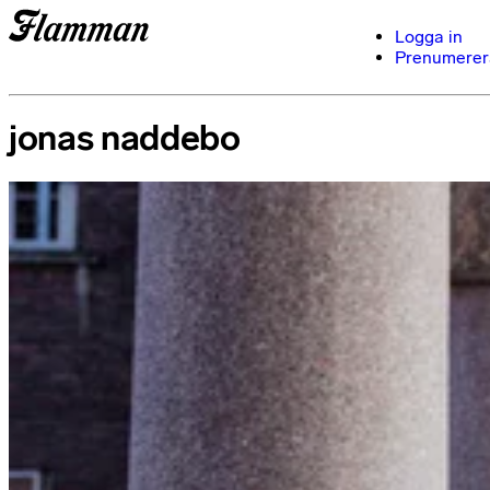
Logga in
Prenumerer
jonas naddebo