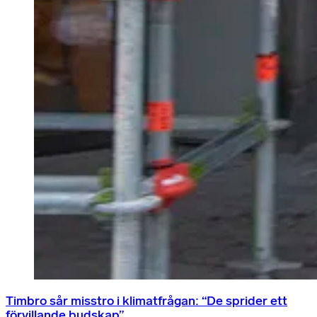
Timbro sår misstro i klimatfrågan: “De sprider ett
förvillande budskap”