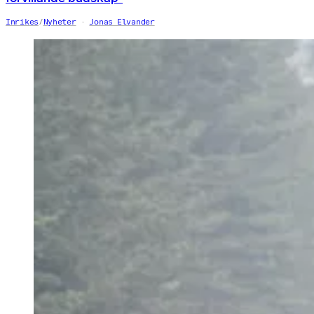
Inrikes
/
Nyheter
Jonas Elvander