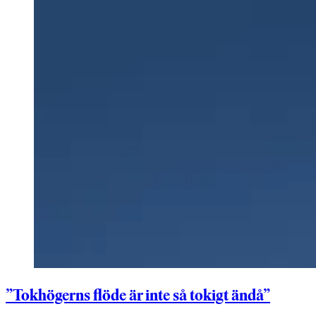
”Tokhögerns flöde är inte så tokigt ändå”