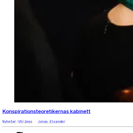
Konspirationsteoretikernas kabinett
Nyheter
/
Utrikes
Jonas Elvander