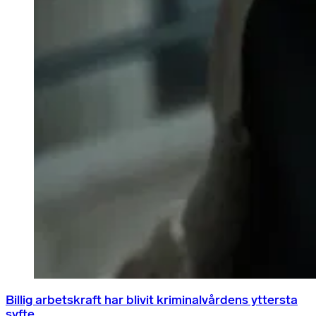
Billig arbetskraft har blivit kriminalvårdens yttersta
syfte