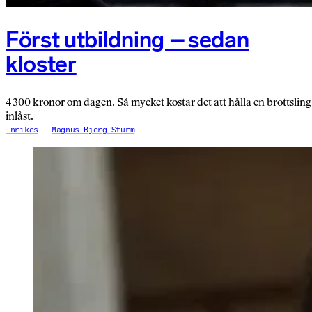
Först utbildning – sedan
kloster
4 300 kronor om dagen. Så mycket kostar det att hålla en brottsling
inlåst.
Inrikes
Magnus Bjerg Sturm