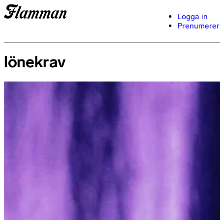
Logga in
Prenumerer
lönekrav