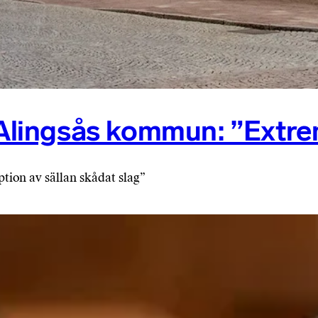
 Alingsås kommun: ”Extrem
tion av sällan skådat slag”