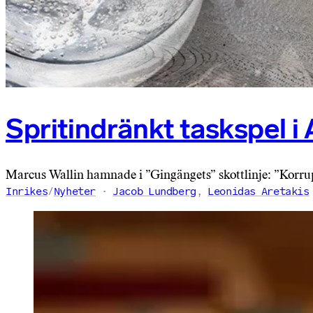
Spritindränkt taskspel i
Marcus Wallin hamnade i ”Gingängets” skottlinje: ”Korrup
Inrikes
/
Nyheter
Jacob Lundberg
,
Leonidas Aretakis