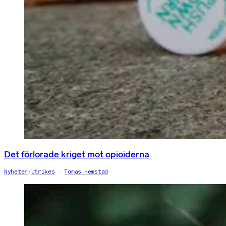
Det förlorade kriget mot opioiderna
Nyheter
/
Utrikes
Tomas Hemstad