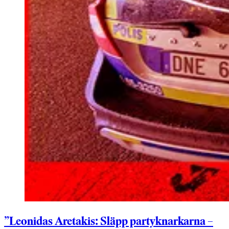
”Leonidas Aretakis: Släpp partyknarkarna –