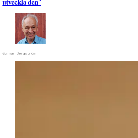
utveckla den”
Gunnar Bergström