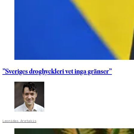
”Sveriges droghyckleri vet inga gränser”
Leonidas Aretakis