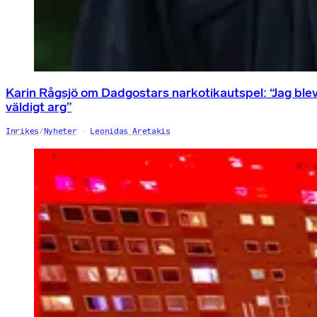
Karin Rågsjö om Dadgostars narkotikautspel: “Jag ble
väldigt arg”
Inrikes
/
Nyheter
Leonidas Aretakis