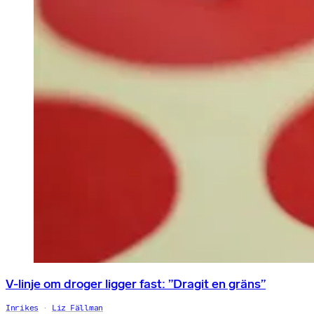
V-linje om droger ligger fast: ”Dragit en gräns”
Inrikes
Liz Fällman