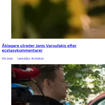
Åklagare utreder Janis Varoufakis efter
ecstasykommentarer
Utrikes
Leonidas Aretakis