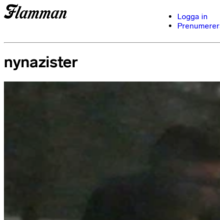
Logga in
Prenumerer
nynazister