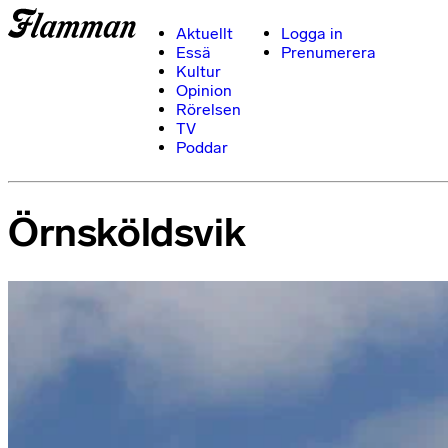
Aktuellt
Logga in
Essä
Prenumerera
Kultur
Opinion
Rörelsen
TV
Poddar
Örnsköldsvik