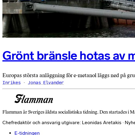
Grönt bränsle hotas av 
Europas största anläggning för e-metanol läggs ned på grun
Inrikes
Jonas Elvander
Flamman är Sveriges äldsta socialistiska tidning. Den startades i M
Chefredaktör och ansvarig utgivare: Leonidas Aretakis · Nyh
E-tidningen