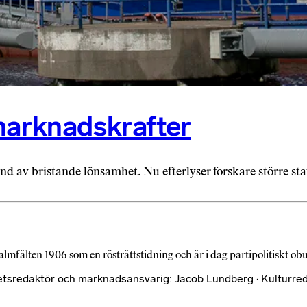
marknadskrafter
d av bristande lönsamhet. Nu efterlyser forskare större sta
almfälten 1906 som en rösträttstidning och är i dag partipolitiskt o
etsredaktör och marknadsansvarig: Jacob Lundberg · Kulturred