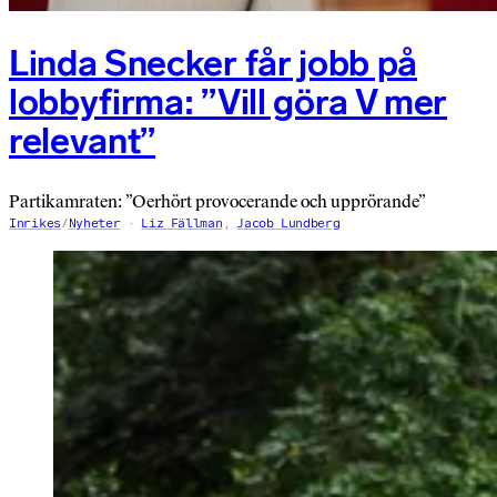
Linda Snecker får jobb på
lobbyfirma: ”Vill göra V mer
relevant”
Partikamraten: ”Oerhört provocerande och upprörande”
Inrikes
/
Nyheter
Liz Fällman
,
Jacob Lundberg