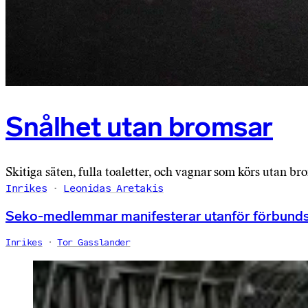
Snålhet utan bromsar
Skitiga säten, fulla toaletter, och vagnar som körs utan br
Inrikes
Leonidas Aretakis
Seko-medlemmar manifesterar utanför förbunds
Inrikes
Tor Gasslander