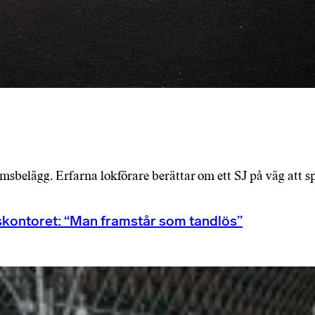
omsbelägg. Erfarna lokförare berättar om ett SJ på väg att sp
kontoret: “Man framstår som tandlös”