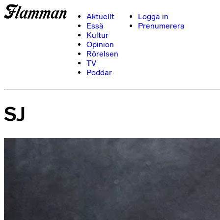
Aktuellt
Logga in
Essä
Prenumerera
Kultur
Opinion
Rörelsen
TV
Poddar
SJ