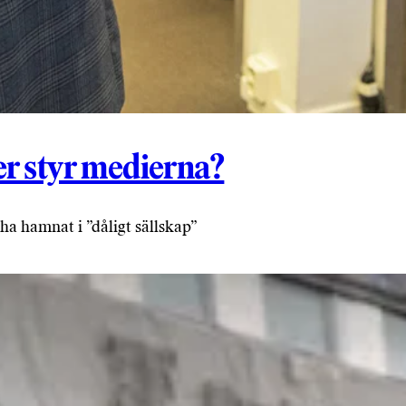
r styr medierna?
a hamnat i ”dåligt sällskap”