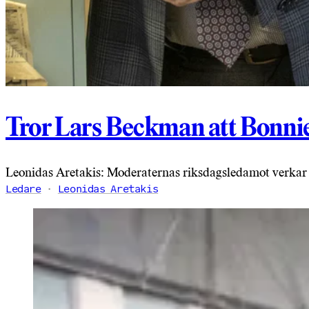
Tror Lars Beckman att Bonnie
Leonidas Aretakis: Moderaternas riksdagsledamot verkar h
Ledare
Leonidas Aretakis