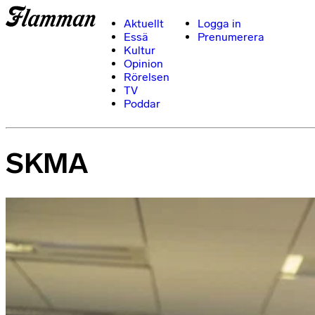
Aktuellt
Logga in
Essä
Prenumerera
Kultur
Opinion
Rörelsen
TV
Poddar
SKMA