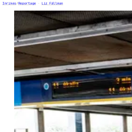
Inrikes
/
Reportage
Liz Fällman