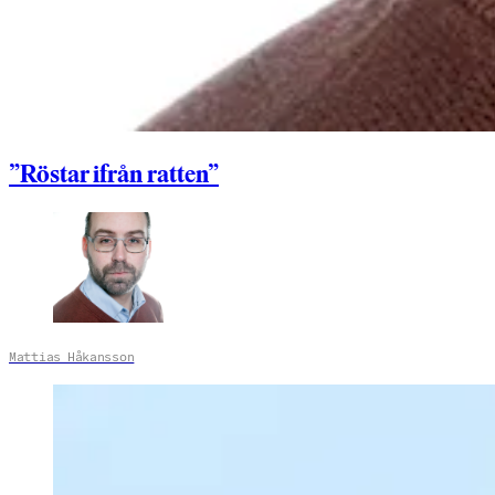
”Röstar ifrån ratten”
Mattias Håkansson