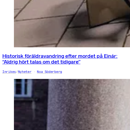
Historisk föräldravandring efter mordet på Einár:
“Aldrig hört talas om det tidigare”
Inrikes
/
Nyheter
Noa Söderberg