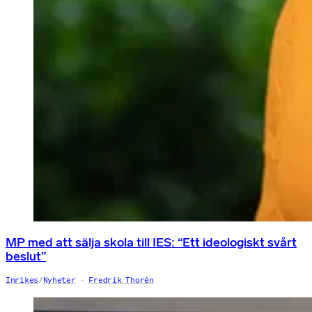
MP med att sälja skola till IES: “Ett ideologiskt svårt
beslut”
Inrikes
/
Nyheter
Fredrik Thorén