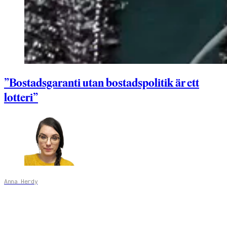
”Bostadsgaranti utan bostadspolitik är ett
lotteri”
Anna Herdy