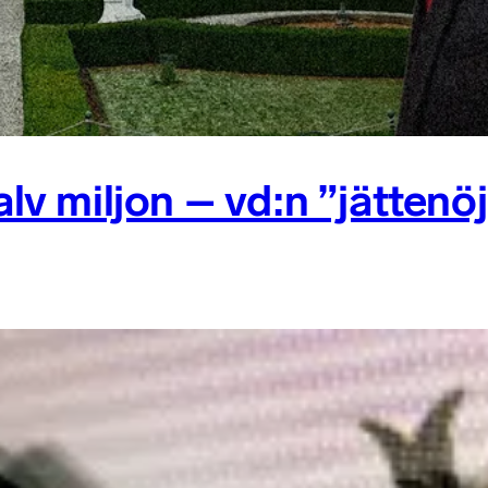
alv miljon – vd:n ”jättenö