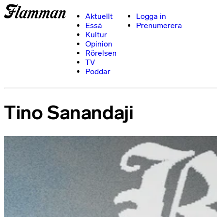
Aktuellt
Logga in
Essä
Prenumerera
Kultur
Opinion
Rörelsen
TV
Poddar
Tino Sanandaji