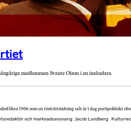
rtiet
er mångårige medlemmen Svante Olson i en insändare.
almfälten 1906 som en rösträttstidning och är i dag partipolitiskt o
etsredaktör och marknadsansvarig: Jacob Lundberg · Kulturred