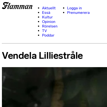
Aktuellt
Logga in
Essä
Prenumerera
Kultur
Opinion
Rörelsen
TV
Poddar
Vendela Lilliestråle