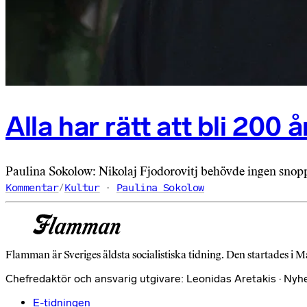
Alla har rätt att bli 200 å
Paulina Sokolow: Nikolaj Fjodorovitj behövde ingen sno
Kommentar
/
Kultur
Paulina Sokolow
Flamman är Sveriges äldsta socialistiska tidning. Den startades i M
Chefredaktör och ansvarig utgivare: Leonidas Aretakis · Nyh
E-tidningen