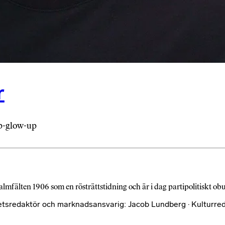
r
pp-glow-up
almfälten 1906 som en rösträttstidning och är i dag partipolitiskt o
etsredaktör och marknadsansvarig: Jacob Lundberg · Kulturred