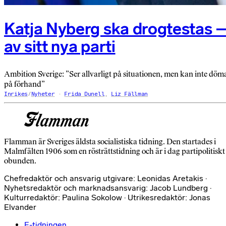
Katja Nyberg ska drogtestas 
av sitt nya parti
Ambition Sverige: ”Ser allvarligt på situationen, men kan inte döm
på förhand”
Inrikes
/
Nyheter
Frida Dunell
,
Liz Fällman
Flamman är Sveriges äldsta socialistiska tidning. Den startades i
Malmfälten 1906 som en rösträttstidning och är i dag partipolitiskt
obunden.
Chefredaktör och ansvarig utgivare: Leonidas Aretakis ·
Nyhetsredaktör och marknadsansvarig: Jacob Lundberg ·
Kulturredaktör: Paulina Sokolow · Utrikesredaktör: Jonas
Elvander
E-tidningen