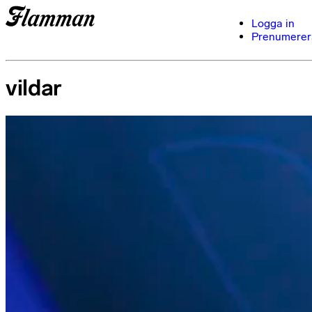
Logga in
Prenumerer
vildar