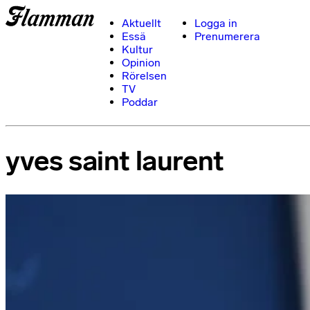
Aktuellt
Logga in
Essä
Prenumerera
Kultur
Opinion
Rörelsen
TV
Poddar
yves saint laurent