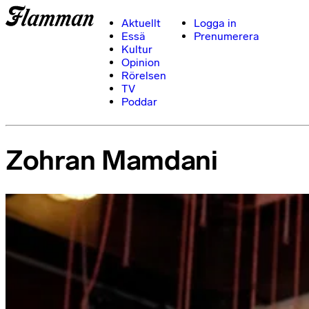
Aktuellt
Logga in
Essä
Prenumerera
Kultur
Opinion
Rörelsen
TV
Poddar
Zohran Mamdani