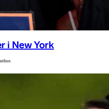
r i New York
anthus